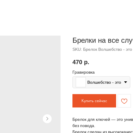
Брелки на все сл
SKU:
Брелок Волшебство - это
470
р.
Гравировка
Волшебство - это
Купить сейчас
Брелок для ключей — это уни
без повода.
Брелок сделан из высококаче